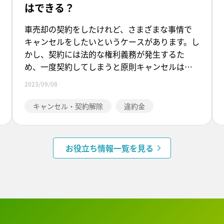
はできる？
車売却の契約をしたけれど、さまざまな事情で
キャンセルをしたいというケースがあります。し
かし、契約には法的な権利義務が発生するた
め、一度契約してしまうと原則キャンセルはで
きないことになっています。 本記事では、車売
2023/09/08
却の契約後にキャンセルできるのはどのような
場合か、クーリング・オフが適用可能かどう
キャンセル・契約解除
違約金
か、違約金についての考え方などについて詳し
く解説していきます。車売却の契約後にキャンセ
ルをしたいと悩んでいる人は、本記事を参考に
お役立ち情報一覧を見る
して対応を行ってください。