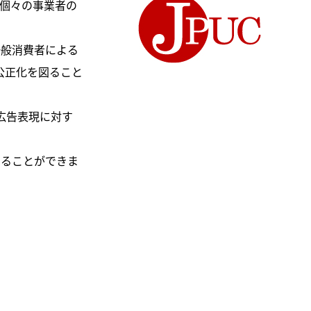
。個々の事業者の
一般消費者による
公正化を図ること
広告表現に対す
知ることができま