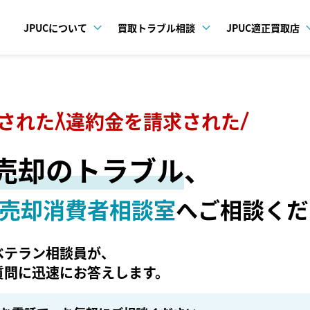
JPUCについて
買取トラブル相談
JPUC適正買取店
された
違約金を請求された
売却のトラブル
、
車売却消費者相談室
へご相談くだ
ベテラン相談員が、
質問に迅速にお答えします。