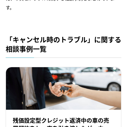
入会案内
す。
買取トラブル相談
車売却消費者相談室
「キャンセル時のトラブル」に関する
相談事例一覧
トラブル相談事例
トラブル解決お役立ち情報
JPUC適正買取店
適正買取店一覧
適正買取店認定制度
残価設定型クレジット返済中の車の売