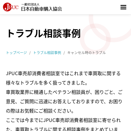
トップページ
トラブル相談事例
お知らせ
トップページ
トラブル相談事例
キャンセル時のトラブル
JPUCについて
JPUC車売却消費者相談室ではこれまで車買取に関する
JPUCとは
様々なトラブルを多く扱ってきました。
憲章／行動基準
車買取業界に精通したベテラン相談員が、困りごと、ご
意見、ご質問に迅速にお答えしておりますので、お困り
団体概要／関連団体
の際はお気軽にご相談ください。
ここでは今までにJPUC車売却消費者相談室に寄せられ
JPUC会員一覧
た、車買取トラブルに関する相談事例をまとめていま