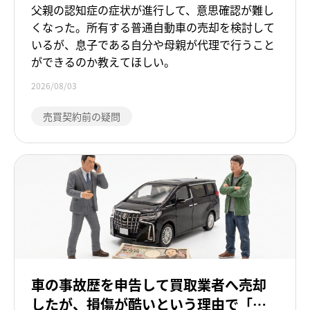
プライバシーポリシー
父親の認知症の症状が進行して、意思確認が難し
くなった。所有する普通自動車の売却を検討して
利用規約
いるが、息子である自分や母親が代理で行うこと
ができるのか教えてほしい。
ドキュメントライブラリ
2026/08/03
売買契約前の疑問
サイトマップ
車の事故歴を申告して買取業者へ売却
したが、損傷が酷いという理由で「減