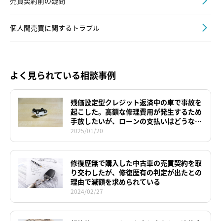
売買契約前の疑問
個人間売買に関するトラブル
よく見られている相談事例
残価設定型クレジット返済中の車で事故を
起こした。高額な修理費用が発生するため
手放したいが、ローンの支払いはどうなる
のか。
2025/01/20
修復歴無で購入した中古車の売買契約を取
り交わしたが、修復歴有の判定が出たとの
理由で減額を求められている
2024/02/27