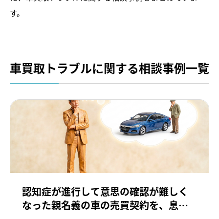
入会案内
す。
買取トラブル相談
車売却消費者相談室
車買取トラブルに関する相談事例一覧
トラブル相談事例
トラブル解決お役立ち情報
JPUC適正買取店
適正買取店一覧
認知症が進行して意思の確認が難しく
適正買取店認定制度
なった親名義の車の売買契約を、息子
が代理で取り交わすことは可能ですか