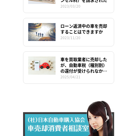
2023/03/20
ローン返済中の車を売却
することはできますか
2023/11/20
車を買取業者に売却した
が、自動車税（種別割）
の還付が受けられなかっ
た。追加で支払ってもら
2025/04/21
えないのか。