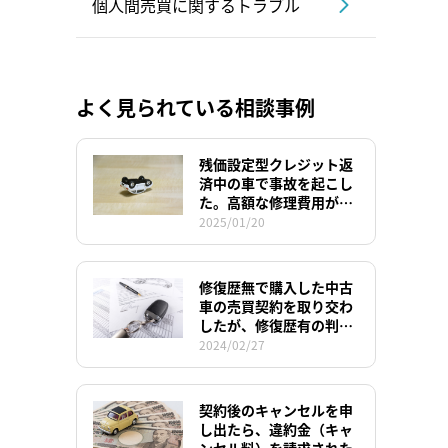
個人間売買に関するトラブル
よく見られている相談事例
残価設定型クレジット返
済中の車で事故を起こし
た。高額な修理費用が発
生するため手放したい
2025/01/20
が、ローンの支払いはど
うなるのか。
修復歴無で購入した中古
車の売買契約を取り交わ
したが、修復歴有の判定
が出たとの理由で減額を
2024/02/27
求められている
契約後のキャンセルを申
し出たら、違約金（キャ
ンセル料）を請求された